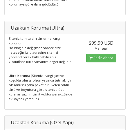
korumaya göre daha güçlüdür.)
Uzaktan Koruma (Ultra)
Siteniz tüm saldırı türlerine karşı
$99,99 USD
korunur.
Hostinginiz değişmez sadece size
Mensual
ileteceğimiz ip adresine sitenizi
yönlendirerek kullanabilirsiniz.
Pedir Ahora
Cloudflare kullanamanıza engel değildir.
Ultra Koruma
(Sitenizi hangi şart ve
koşulda olursa olsun yayında tutmak için
olağanüstü çaba paketidir. Gelen saldırı
türü ve boyutuna göre sitenize özel
kurallar yazılır. Limit yoktur gerektiğinde
ek kaynak yaratılır.)
Uzaktan Koruma (Özel Yapı)