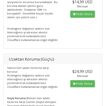
$14,99 USD
seviyelerini sorunsuz korumaktadır. Bu
koruma atanan işlemci gücü
Mensual
dahilindedir. Ortalama 100K r/s
koruyabilir. Genellikle küçük ölçekli
Pedir Ahora
siteler için yeterli olur.)
Hostinginiz değişmez sadece size
ileteceğimiz ip adresine sitenizi
yönlendirerek kullanabilirsiniz.
Cloudflare kullanamanıza engel değildir.
Uzaktan Koruma (Güçlü)
Siteniz tüm saldırı türlerine karşı
$24,99 USD
korunur.
Hostinginiz değişmez sadece size
Mensual
ileteceğimiz ip adresine sitenizi
yönlendirerek kullanabilirsiniz.
Pedir Ahora
Cloudflare kullanamanıza engel değildir.
Güçlü Koruma
(Bilinen tüm saldırı
türlerine karşı özenle oluşturulmuştur.
Yine limit dahilindedir ancak standart