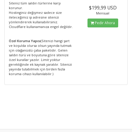
Siteniz tüm saldırı türlerine karşı
$199,99 USD
korunur.
Hostinginiz değişmez sadece size
Mensual
ileteceğimiz ip adresine sitenizi
yönlendirerek kullanabilirsiniz.
Pedir Ahora
Cloudflare kullanamanıza engel değildir.
Özel Koruma Yapısı
(Sitenizi hangi şart
ve koşulda olursa olsun yayında tutmak
için olağanüstü çaba paketidir. Gelen
saldırı türü ve boyutuna göre sitenize
özel kurallar yazılır. Limit yoktur
gerektiğinde ek kaynak yaratılır. Sitenizi
yayında tutabilmek için birden fazla
koruma cihazı kullanılabilir.)