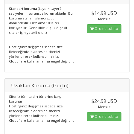
Standart koruma
(Layer4 Layer7
$14,99 USD
seviyelerini sorunsuz korumaktadır. Bu
koruma atanan işlemci gücü
Mensile
dahilindedir. Ortalama 100K r/s
koruyabilir. Genellikle küçük ölçekli
Ordina subito
siteler için yeterli olur.)
Hostinginiz değişmez sadece size
ileteceğimiz ip adresine sitenizi
yönlendirerek kullanabilirsiniz.
Cloudflare kullanamanıza engel değildir.
Uzaktan Koruma (Güçlü)
Siteniz tüm saldırı türlerine karşı
$24,99 USD
korunur.
Hostinginiz değişmez sadece size
Mensile
ileteceğimiz ip adresine sitenizi
yönlendirerek kullanabilirsiniz.
Ordina subito
Cloudflare kullanamanıza engel değildir.