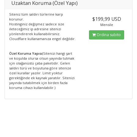
Uzaktan Koruma (Özel Yapı)
Siteniz tüm saldırı türlerine karşı
$199,99 USD
korunur.
Hostinginiz değişmez sadece size
Mensile
ileteceğimiz ip adresine sitenizi
yönlendirerek kullanabilirsiniz.
Ordina subito
Cloudflare kullanamanıza engel değildir.
Özel Koruma Yapısı
(Sitenizi hangi şart
ve koşulda olursa olsun yayında tutmak
için olağanüstü çaba paketidir. Gelen
saldırı türü ve boyutuna göre sitenize
özel kurallar yazılır. Limit yoktur
gerektiğinde ek kaynak yaratılır. Sitenizi
yayında tutabilmek için birden fazla
koruma cihazı kullanılabilir.)