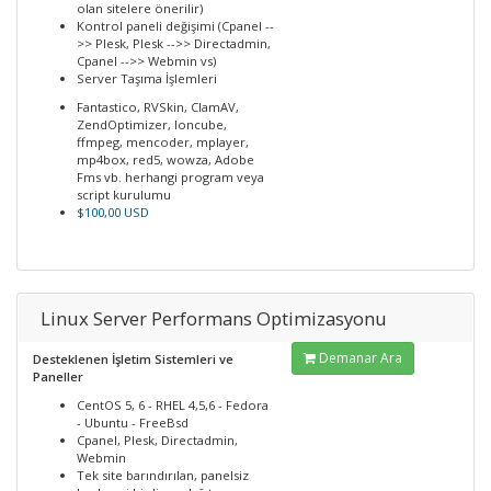
olan sitelere önerilir)
Kontrol paneli değişimi (Cpanel --
>> Plesk, Plesk -->> Directadmin,
Cpanel -->> Webmin vs)
Server Taşıma İşlemleri
Fantastico, RVSkin, ClamAV,
ZendOptimizer, Ioncube,
ffmpeg, mencoder, mplayer,
mp4box, red5, wowza, Adobe
Fms vb. herhangi program veya
script kurulumu
$100,00 USD
Linux Server Performans Optimizasyonu
Demanar Ara
Desteklenen İşletim Sistemleri ve
Paneller
CentOS 5, 6 - RHEL 4,5,6 - Fedora
- Ubuntu - FreeBsd
Cpanel, Plesk, Directadmin,
Webmin
Tek site barındırılan, panelsiz