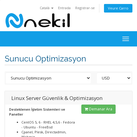
Català
Entrada
Registrar-se
Veure Carro
Togg
navig
Sunucu Optimizasyon
Linux Server Güvenlik & Optimizasyon
Demanar Ara
Desteklenen İşletim Sistemleri ve
Paneller
CentOS 5, 6 - RHEL 4,5,6 - Fedora
- Ubuntu - FreeBsd
Cpanel, Plesk, Directadmin,
Webmin