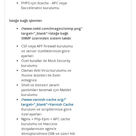
PHP5 için Xcache - APC veya
Eaccelerator kurulumu
İsteğe bağlı işlemler
//www.nekil.com/images/snmp.png"
target="_blank">İsteğe bağlı
SNMP üzerinden sistem takibi
CSF veya APF firewall kurulumu
ve server özelliklerinize göre
ayarları
Özel kurallar ile Mod-Security
kurulumu
Clamav Anti Virüs kurulumu ve
/home dizinleri ile Exim
entegresi
Shell ve benzeri zararlı
yazılımları taramak için Maldet
kurulumu
//www.varnish-cache.org/"
target="_blank">Varnish Cache
Kurulum ve scriptlerinize göre
özel ayarları
Nginx + Php-Fpm + APC cache
kurulumu ve htaccess
dosyalarınızın nginx'e
dönüştürülmesi (50k ve üzeri hiti