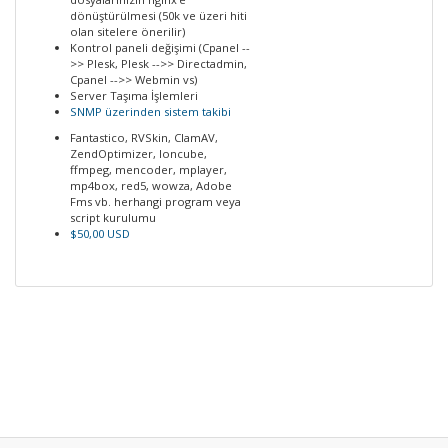
dönüştürülmesi (50k ve üzeri hiti
olan sitelere önerilir)
Kontrol paneli değişimi (Cpanel --
>> Plesk, Plesk -->> Directadmin,
Cpanel -->> Webmin vs)
Server Taşıma İşlemleri
SNMP üzerinden sistem takibi
Fantastico, RVSkin, ClamAV,
ZendOptimizer, Ioncube,
ffmpeg, mencoder, mplayer,
mp4box, red5, wowza, Adobe
Fms vb. herhangi program veya
script kurulumu
$50,00 USD