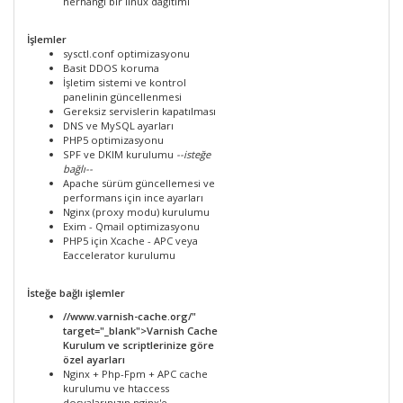
herhangi bir linux dağıtımı
İşlemler
sysctl.conf optimizasyonu
Basit DDOS koruma
İşletim sistemi ve kontrol
panelinin güncellenmesi
Gereksiz servislerin kapatılması
DNS ve MySQL ayarları
PHP5 optimizasyonu
SPF ve DKIM kurulumu
--isteğe
bağlı--
Apache sürüm güncellemesi ve
performans için ince ayarları
Nginx (proxy modu) kurulumu
Exim - Qmail optimizasyonu
PHP5 için Xcache - APC veya
Eaccelerator kurulumu
İsteğe bağlı işlemler
//www.varnish-cache.org/"
target="_blank">Varnish Cache
Kurulum ve scriptlerinize göre
özel ayarları
Nginx + Php-Fpm + APC cache
kurulumu ve htaccess
dosyalarınızın nginx'e