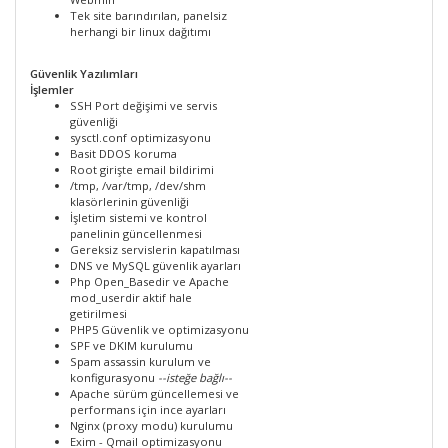
Tek site barındırılan, panelsiz
herhangi bir linux dağıtımı
Güvenlik Yazılımları
İşlemler
SSH Port değişimi ve servis
güvenliği
sysctl.conf optimizasyonu
Basit DDOS koruma
Root girişte email bildirimi
/tmp, /var/tmp, /dev/shm
klasörlerinin güvenliği
İşletim sistemi ve kontrol
panelinin güncellenmesi
Gereksiz servislerin kapatılması
DNS ve MySQL güvenlik ayarları
Php Open_Basedir ve Apache
mod_userdir aktif hale
getirilmesi
PHP5 Güvenlik ve optimizasyonu
SPF ve DKIM kurulumu
Spam assassin kurulum ve
konfigurasyonu
--isteğe bağlı--
Apache sürüm güncellemesi ve
performans için ince ayarları
Nginx (proxy modu) kurulumu
Exim - Qmail optimizasyonu