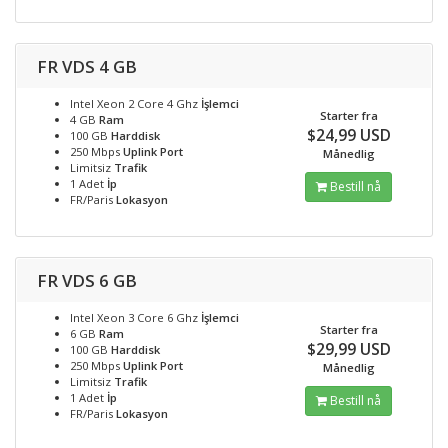
FR VDS 4 GB
Intel Xeon 2 Core 4 Ghz
İşlemci
Starter fra
4 GB
Ram
$24,99 USD
100 GB
Harddisk
250 Mbps
Uplink Port
Månedlig
Limitsiz
Trafik
1 Adet
İp
Bestill nå
FR/Paris
Lokasyon
FR VDS 6 GB
Intel Xeon 3 Core 6 Ghz
İşlemci
Starter fra
6 GB
Ram
$29,99 USD
100 GB
Harddisk
250 Mbps
Uplink Port
Månedlig
Limitsiz
Trafik
1 Adet
İp
Bestill nå
FR/Paris
Lokasyon