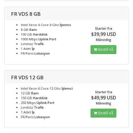
FR VDS 8 GB
Intel Xeon 4 Core 8 Ghz
İşlemci
Starter fra
8 GB
Ram
$39,99 USD
100 GB
Harddisk
1000 Mbps
Uplink Port
Månedlig
Limitsiz
Trafik
1 Adet
İp
Bestill nå
FR/Paris
Lokasyon
FR VDS 12 GB
Intel Xeon 6 Core 12 Ghz
İşlemci
Starter fra
12 GB
Ram
$49,99 USD
150 GB
Harddisk
250 Mbps
Uplink Port
Månedlig
Limitsiz
Trafik
1 Adet
İp
Bestill nå
FR/Paris
Lokasyon