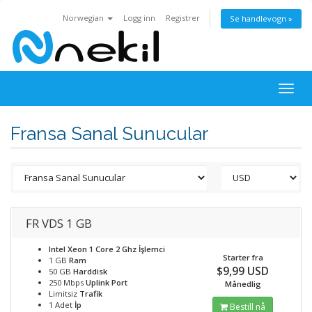
Norwegian
Logg inn
Registrer
Se handlevogn »
Togg
navig
Fransa Sanal Sunucular
FR VDS 1 GB
Intel Xeon 1 Core 2 Ghz
İşlemci
Starter fra
1 GB
Ram
$9,99 USD
50 GB
Harddisk
250 Mbps
Uplink Port
Månedlig
Limitsiz
Trafik
1 Adet
İp
Bestill nå