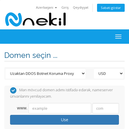
Azerbaijani
Giriş
Qeydiyyat
Səbəti göstər
Togg
navig
Domen seçin ...
Mən mövcud domen adımı istifadə edərək, nameserver
ünvanlarını yeniləyəcəm.
www.
Use