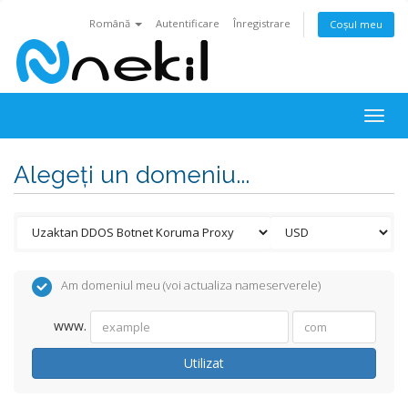
Română
Autentificare
Înregistrare
Coșul meu
Togg
navig
Alegeți un domeniu...
Am domeniul meu (voi actualiza nameserverele)
www.
Utilizat